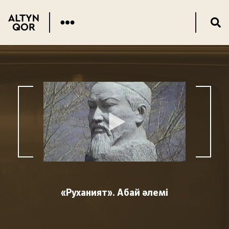
«Руханият». Абай әлемі