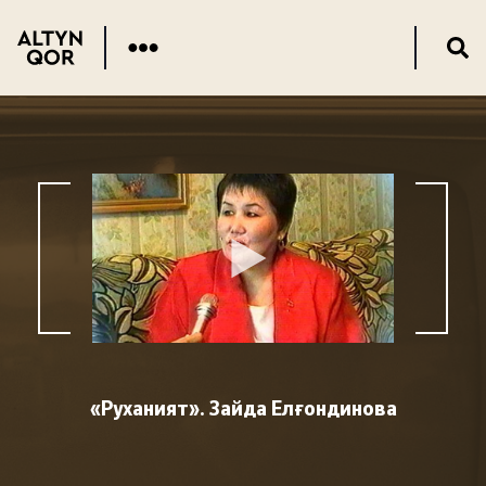
«Руханият». Зайда Елғондинова