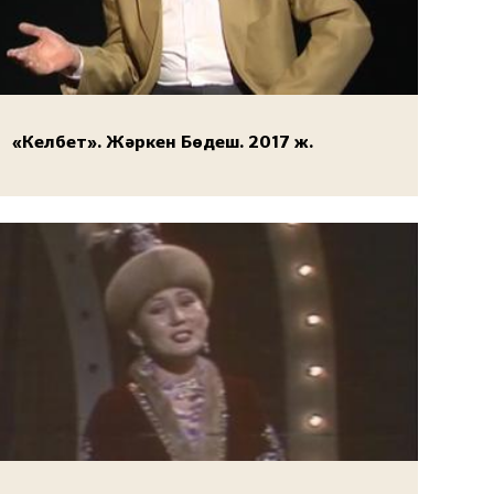
«Келбет». Жәркен Бөдеш. 2017 ж.