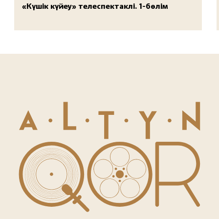
«Күшік күйеу» телеспектаклі. 1-бөлім