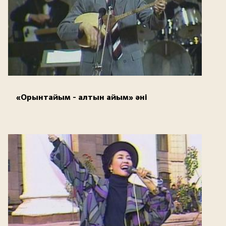
«Орынтайым - алтын айым» әні