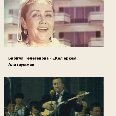
Бибігүл Төлегенова - «Кел еркем,
Алатауыма»