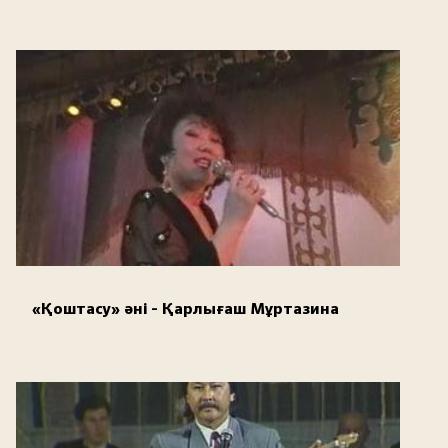
«Қоштасу» әні - Қарлығаш Мұртазина