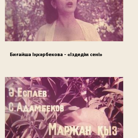
Биғайша Іңкәрбекова - «Іздедім сені»