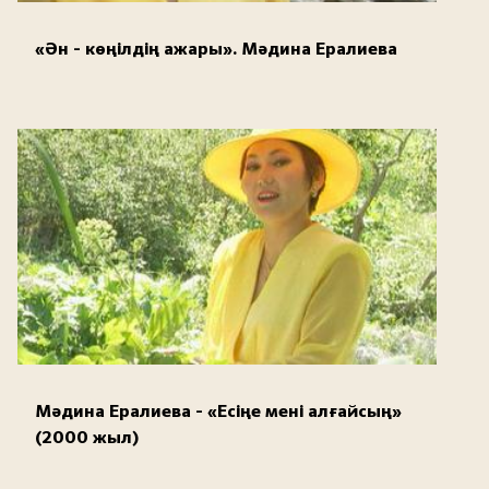
«Ән - көңілдің ажары». Мәдина Ералиева
Мәдина Ералиева - «Есіңе мені алғайсың»
(2000 жыл)