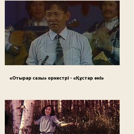
«Отырар сазы» оркестрі - «Құстар әні»