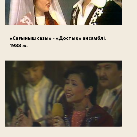
«Сағыныш сазы» - «Достық» ансамблі.
1988 ж.