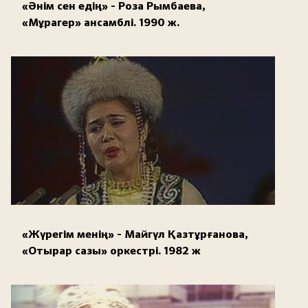
«Әнім сен едің» - Роза Рымбаева,
«Мұрагер» ансамблі. 1990 ж.
«Жүрегім менің» - Майгүл Қазтұрғанова,
«Отырар сазы» оркестрі. 1982 ж