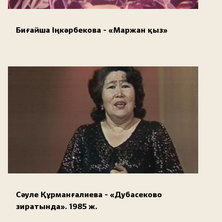
Биғайша Іңкәрбекова - «Маржан қыз»
Сәуле Құрманғалиева - «Дубасеково
зиратында». 1985 ж.