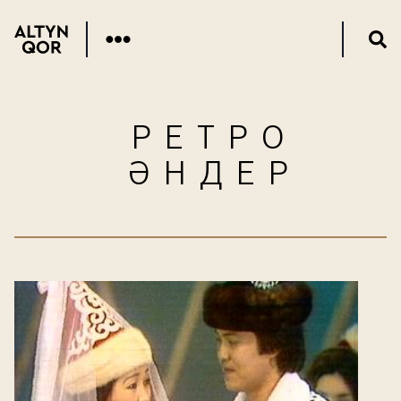
РЕТРО
ӘНДЕР