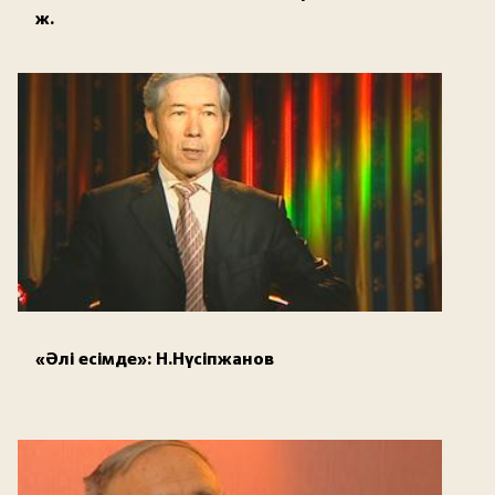
ж.
«Әлі есімде»: Н.Нүсіпжанов