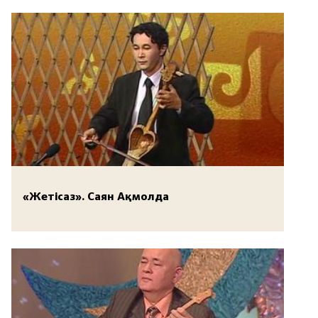
«Жетісаз». Саян Ақмолда