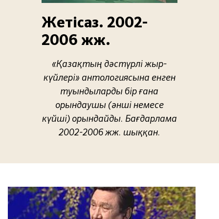
Жетісаз. 2002-
2006 жж.
«Қазақтың дәстүрлі жыр-
күйлері» антологиясына енген
туындыларды бір ғана
орындаушы (әнші немесе
күйші) орындайды. Бағдарлама
2002-2006 жж. шыққан.