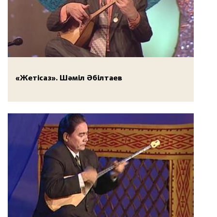
«Жетісаз». Шәміл Әбілтаев