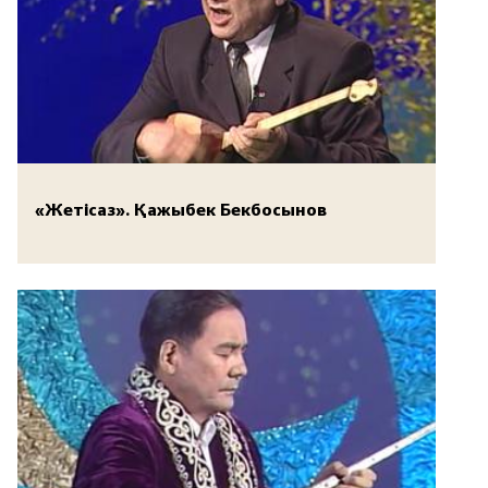
«Жетісаз». Қажыбек Бекбосынов