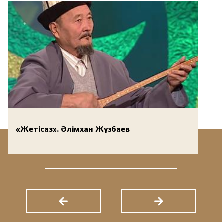
«Жетісаз». Әлімхан Жүзбаев