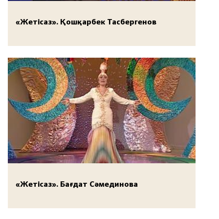
«Жетісаз». Қошқарбек Тасбергенов
«Жетісаз». Бағдат Сәмединова