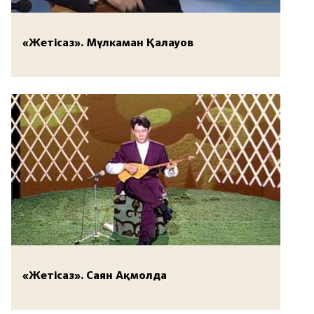
«Жетісаз». Мүлкаман Қалауов
«Жетісаз». Саян Ақмолда