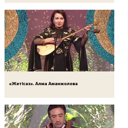
«Жетісаз». Алма Аманжолова