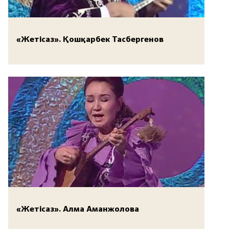
«Жетісаз». Қошқарбек Тасбергенов
«Жетісаз». Алма Аманжолова