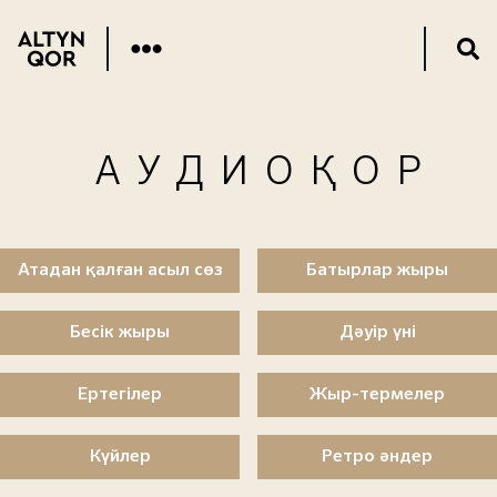
АУДИОҚОР
Атадан қалған асыл сөз
Батырлар жыры
Бесік жыры
Дәуір үні
Ертегілер
Жыр-термелер
Күйлер
Ретро әндер