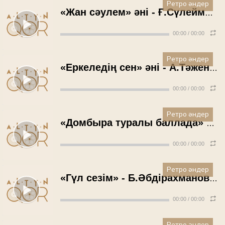
Ретро әндер
«Жан сәулем» әні - Ғ.Сүлейменов (1979 жыл)
00:00
/
00:00
Ретро әндер
«Еркеледің сен» әні - А.Тәженова (1979 жыл)
00:00
/
00:00
Ретро әндер
«Домбыра туралы баллада» - А.Мақашев (1979 жыл)
00:00
/
00:00
Ретро әндер
«Гүл сезім» - Б.Әбдірахманов (1979 жыл)
00:00
/
00:00