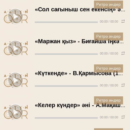
Ретро әндер
«Сол сағыныш сен екенсің» әні - З.Қойшыбаева (1979 жыл)
00:00
/
00:00
Ретро әндер
«Маржан қыз» - Биғайша Іңкәрбекова (1979 жыл)
00:00
/
00:00
Ретро әндер
«Күткенде» - В.Қармысова (1979 жыл)
00:00
/
00:00
Ретро әндер
«Келер күндер» әні - А.Мақашев (1979 жыл)
00:00
/
00:00