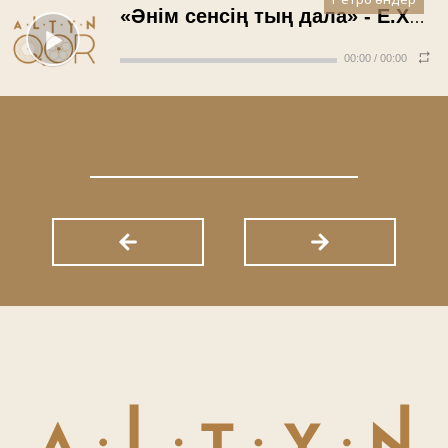
Ретро әндер
«Әнім сенсің тың дала» - Е.Хасанғалиев (1979 жыл)
00:00
/
00:00