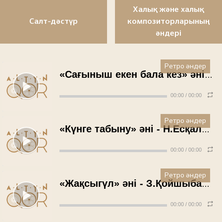
Халық және халық
Салт-дәстүр
композиторларының
әндері
Ретро әндер
«Сағыныш екен бала кез» әні - Ж.Махамбетов (1980 жыл)
00:00
/
00:00
Ретро әндер
«Күнге табыну» әні - Н.Есқалиева (1980 жыл)
00:00
/
00:00
Ретро әндер
«Жақсыгүл» әні - З.Қойшыбаева (1980 жыл)
00:00
/
00:00