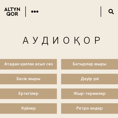
АУДИОҚОР
Атадан қалған асыл сөз
Батырлар жыры
Бесік жыры
Дәуір үні
Ертегілер
Жыр-термелер
Күйлер
Ретро әндер