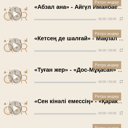
Ретро әндер
«Абзал ана» - Айгүл Иманбаева (2012 жыл)
00:00
/
00:00
Ретро әндер
«Кетсең де шалғай» - Мақпал Жүнісова (2010 жыл)
00:00
/
00:00
Ретро әндер
«Туған жер» - «Дос-Мұқасан» ансамблі (2008 жыл)
00:00
/
00:00
Ретро әндер
«Сен кінәлі емессің» - «Қаракөз» ансамблі (2008 жыл)
00:00
/
00:00