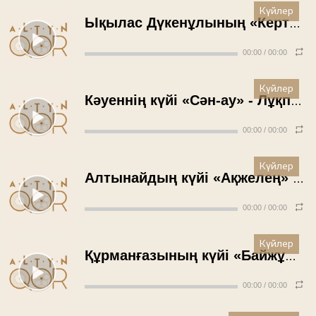
Күйлер
Ықылас Дүкенұлының «Кертолғау» күйі (қобыз, 1-тарау) - Сағынтай Елепанов (1954 жыл)
00:00
/
00:00
Күйлер
Кәуеннің күйі «Сән-ау» - Лұқпан Мұхитов (1950 жыл)
00:00
/
00:00
Күйлер
Алтынайдың күйі «Ақжелең» - Лұқпан Мұхитов (1950 жыл)
00:00
/
00:00
Күйлер
Құрманғазының күйі «Байжұма» - Оқап Қабиғожин (1937 жыл)
00:00
/
00:00