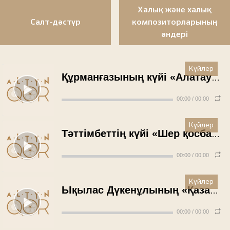
Халық және халық
Салт-дәстүр
композиторларының
әндері
Күйлер
Құрманғазының күйі «Алатау» - Рүстембек Омаров (1956 жыл)
00:00
/
00:00
Күйлер
Тәттімбеттің күйі «Шер қосбасар» - Әбікен Хасенов (1955 жыл)
00:00
/
00:00
Күйлер
Ықылас Дүкенұлының «Қазан жорығы» күйі (қобыз) - Сағынтай Елепанов (1954 жыл)
00:00
/
00:00