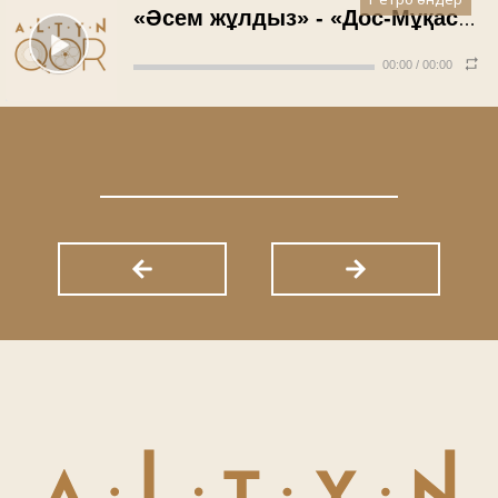
Ретро әндер
«Әсем жұлдыз» - «Дос-Мұқасан» ансамблі (2008 жыл)
00:00
/
00:00