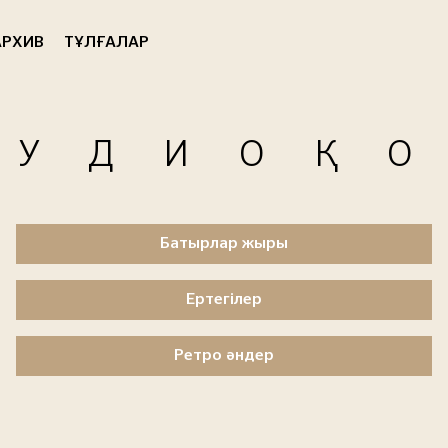
РХИВ
ТҰЛҒАЛАР
АУДИОҚ
Батырлар жыры
Ертегілер
Ретро әндер