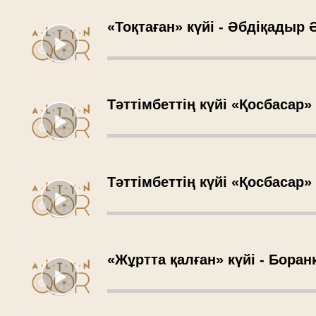
«Тоқтаған» күйі - Әбдіқадыр
Тәттімбеттің күйі «Қосбасар»
Тәттімбеттің күйі «Қосбасар»
«Жұртта қалған» күйі - Бора