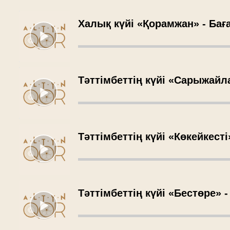
Халық күйі «Қорамжан» - Бағ
Тәттімбеттің күйі «Сарыжайл
Тәттімбеттің күйі «Көкейкест
Тәттімбеттің күйі «Бестөре» 