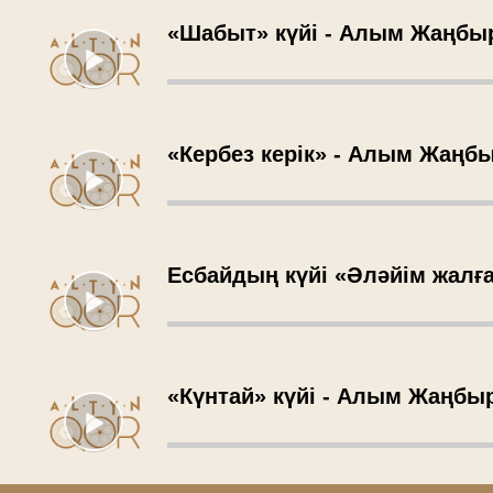
«Шабыт» күйі - Алым Жаңбы
«Кербез керік» - Алым Жаңб
Есбайдың күйі «Әләйім жалғ
«Күнтай» күйі - Алым Жаңбы