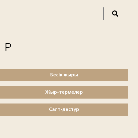
ОР
Бесік жыры
Жыр-термелер
Салт-дәстүр