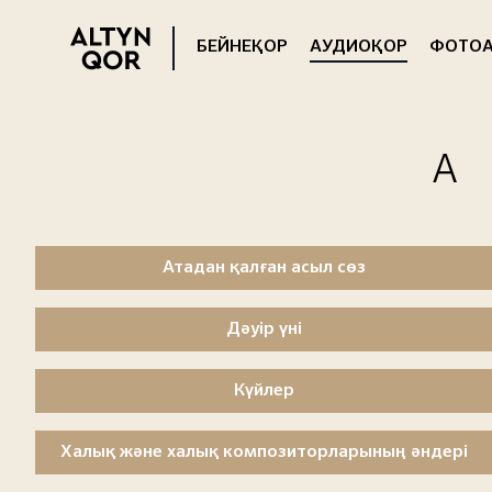
БЕЙНЕҚОР
АУДИОҚОР
ФОТОА
Атадан қалған асыл сөз
Дәуір үні
Күйлер
Халық және халық композиторларының әндері