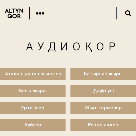
АУДИОҚОР
Атадан қалған асыл сөз
Батырлар жыры
Бесік жыры
Дәуір үні
Ертегілер
Жыр-термелер
Күйлер
Ретро әндер