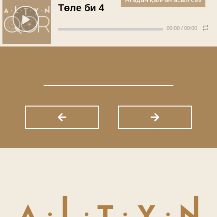
Атадан қалған асыл сөз
Төле би 4
00:00
/
00:00