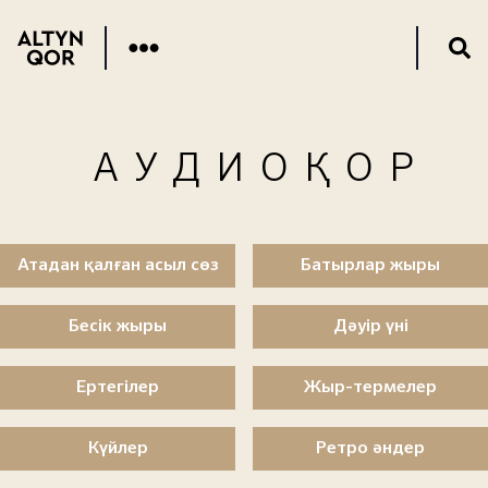
АУДИОҚОР
Атадан қалған асыл сөз
Батырлар жыры
Бесік жыры
Дәуір үні
Ертегілер
Жыр-термелер
Күйлер
Ретро әндер