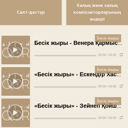
Халық және халық
Салт-дәстүр
композиторларының
әндері
Бесік жыры
Бесік жыры - Венера Қармысова (1976 жыл)
00:00
/
00:00
Бесік жыры
«Бесік жыры» - Ескендір Хасанғалиев (1975 жыл)
00:00
/
00:00
Бесік жыры
«Бесік жыры» - Зейнеп Қойшыбаева (1972 жыл)
00:00
/
00:00