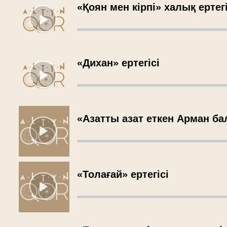
«Қоян мен кірпі» халық ертегі
«Дихан» ертегісі
«Азатты азат еткен Арман бал
«Толағай» ертегісі