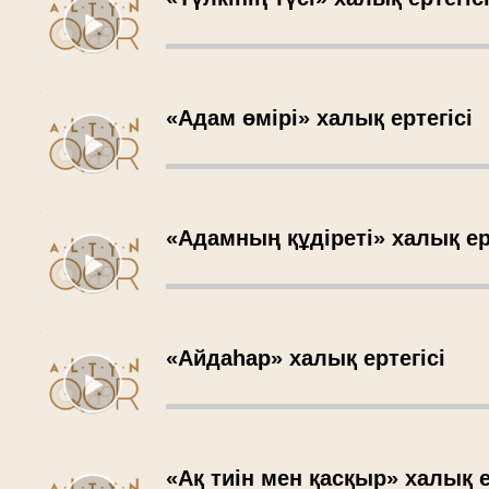
«Адам өмірі» халық ертегісі
«Адамның құдіреті» халық ер
«Айдаһар» халық ертегісі
«Ақ тиін мен қасқыр» халық е