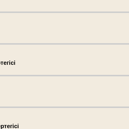
тегісі
ртегісі