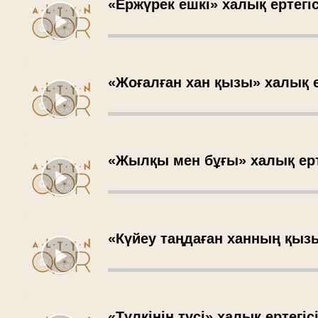
«Ержүрек ешкі» халық ертегіс
«Жоғалған хан қызы» халық е
«Жылқы мен бұғы» халық ерт
«Күйеу таңдаған ханның қызы
«Түлкінің түсі» халық ертегіс