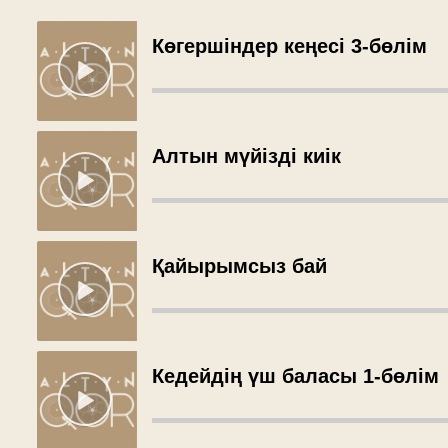
Көгершіндер кеңесі 3-бөлім
Алтын мүйізді киік
Қайырымсыз бай
Кедейдің үш баласы 1-бөлім