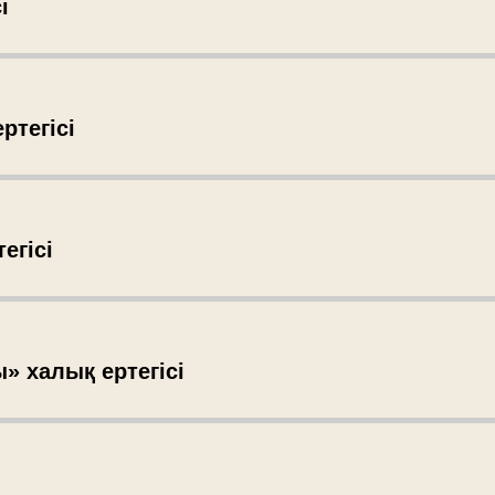
і
ртегісі
егісі
» халық ертегісі
і