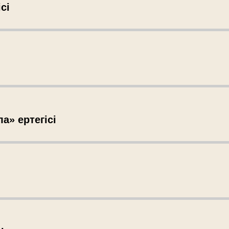
сі
а» ертегісі