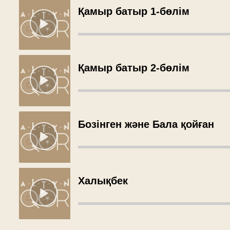
Қамыр батыр 1-бөлім
Қамыр батыр 2-бөлім
Бозінген және Бала қойған
Халықбек