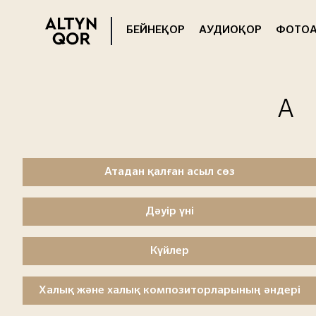
БЕЙНЕҚОР
АУДИОҚОР
ФОТОА
Атадан қалған асыл сөз
Дәуір үні
Күйлер
Халық және халық композиторларының әндері