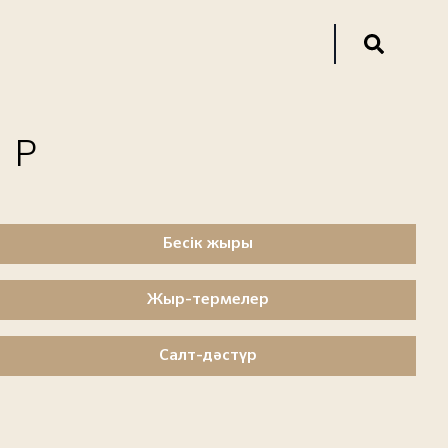
ОР
Бесік жыры
Жыр-термелер
Салт-дәстүр