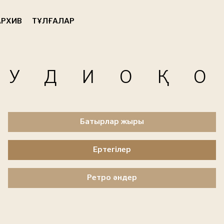
РХИВ
ТҰЛҒАЛАР
АУДИОҚ
Батырлар жыры
Ертегілер
Ретро әндер