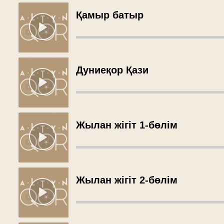
Қамыр батыр
Дуниеқор Қази
Жылан жігіт 1-бөлім
Жылан жігіт 2-бөлім