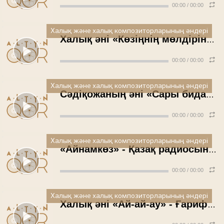
00:00
/
00:00
Халық және халық композиторларының әндері
Халық әні «Көзіңнің мөлдірін-ай» - Гүлзира Бөкейханқызы
00:00
/
00:00
Халық және халық композиторларының әндері
Сәдіқожаның әні «Сары бидай» - Абылайхан Қармысов
00:00
/
00:00
Халық және халық композиторларының әндері
«Айнамкөз» - Қазақ радиосының камералық оркестрі
00:00
/
00:00
Халық және халық композиторларының әндері
Халық әні «Ай-ай-ау» - Ғарифолла Құрманғалиев