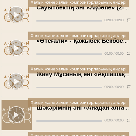
Халық және халық композиторларының әндері
Сауытбектің әні «Ақбөпе» (2-түрі) - Аяз Бетбаев (1989 жыл)
00:00
/
00:00
Халық және халық композиторларының әндері
«Өтеғали» - Қажыбек Бекбосынов (1990 жыл)
00:00
/
00:00
Халық және халық композиторларының әндері
Жаяу Мұсаның әні «Ақшашақ» - Ғ.Мұхамедин (1993 жыл)
00:00
/
00:00
Халық және халық композиторларының әндері
Шәкәрімнің әні «Анадан алғаш туғанда» - Келденбай Өлмесеков (1994 жыл)
00:00
/
00:00