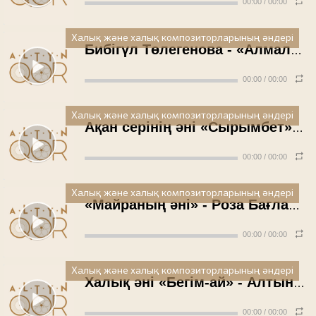
00:00
/
00:00
Халық және халық композиторларының әндері
Бибігүл Төлегенова - «Алмалар»
00:00
/
00:00
Халық және халық композиторларының әндері
Ақан серінің әні «Сырымбет» - Роза Бағланова
00:00
/
00:00
Халық және халық композиторларының әндері
«Майраның әні» - Роза Бағланова
00:00
/
00:00
Халық және халық композиторларының әндері
Халық әні «Бегім-ай» - Алтын Иманбаева
00:00
/
00:00