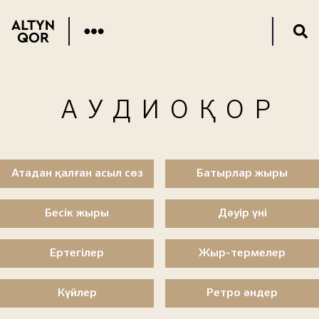
АУДИОҚОР
Атадан қалған асыл сөз
Батырлар жыры
Бесік жыры
Дәуір үні
Ертегілер
Жыр-термелер
Күйлер
Ретро әндер