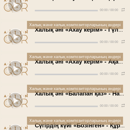
00:00
/
00:00
Халық және халық композиторларының әндері
Халық әні «Ахау керім» - Гүлмайдан Сүндетова
00:00
/
00:00
Халық және халық композиторларының әндері
Халық әні «Ахау керім» - Ақалтын Бекболатова
00:00
/
00:00
Халық және халық композиторларының әндері
Халық әні «Балапан қаз» - Надия Артықбаева
00:00
/
00:00
Халық және халық композиторларының әндері
Сүгірдің күйі «Бозінген» - Құрманғазы атындағы халық аспаптар оркестрі