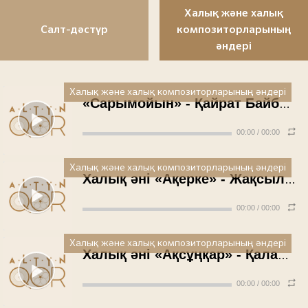
Халық және халық
Салт-дәстүр
композиторларының
әндері
Халық және халық композиторларының әндері
«Сарымойын» - Қайрат Байбосынов (1986 жыл)
00:00
/
00:00
Халық және халық композиторларының әндері
Халық әні «Ақерке» - Жақсылық Сәрсенғалиев (1987 жыл)
00:00
/
00:00
Халық және халық композиторларының әндері
Халық әні «Ақсұңқар» - Қаламқас Орашева (1987 жыл)
00:00
/
00:00