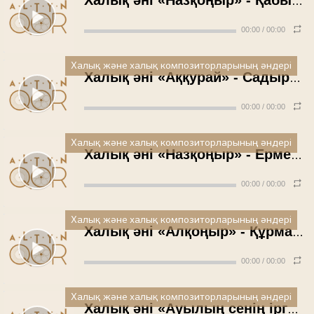
Халық әні «Назқоңыр» - Қабылаш Әбікейұлы
00:00
/
00:00
Халық және халық композиторларының әндері
Халық әні «Аққурай» - Садырбек Татубаев
00:00
/
00:00
Халық және халық композиторларының әндері
Халық әні «Назқоңыр» - Ермек Серкебаев
00:00
/
00:00
Халық және халық композиторларының әндері
Халық әні «Алқоңыр» - Құрманбек Байқуатов
00:00
/
00:00
Халық және халық композиторларының әндері
Халық әні «Ауылың сенің іргелі» - Қабыкен Камалиев