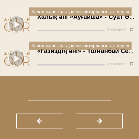
Халық және халық композиторларының әндері
Халық әні «Ауғайша» - Суат Әбусейітов
00:00
/
00:00
Халық және халық композиторларының әндері
«Ғазиздің әні» - Толғанбай Сембаев
00:00
/
00:00