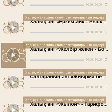
00:00
/
00:00
Халық және халық композиторларының әндері
Халық әні «Еркем-ай» - Рысхан Шаушиева
00:00
/
00:00
Халық және халық композиторларының әндері
Халық әні «Желбір жекен - Болат Сыбанов
00:00
/
00:00
Халық және халық композиторларының әндері
Салғараның әні «Жиырма бес» - Мәдениет Ешекеев
00:00
/
00:00
Халық және халық композиторларының әндері
Халық әні «Жылой» - Ғарифолла Құрманғалиев