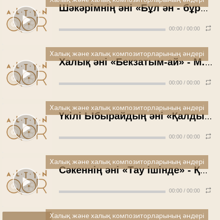
Халық және халық композиторларының әндері
Шәкәрімнің әні «Бұл ән - бұрынғы әннен өзгерек» - Келденбай Өлмесеков (1994 жыл)
00:00
/
00:00
Халық және халық композиторларының әндері
Халық әні «Бекзатым-ай» - М.Ноғайбеков (1996 жыл)
00:00
/
00:00
Халық және халық композиторларының әндері
Үкілі Ыбырайдың әні «Қалдырған» - Қапаш Құлышева (1996 жыл)
00:00
/
00:00
Халық және халық композиторларының әндері
Сәкеннің әні «Тау ішінде» - Қапаш Құлышева (1996 жыл)
00:00
/
00:00
Халық және халық композиторларының әндері