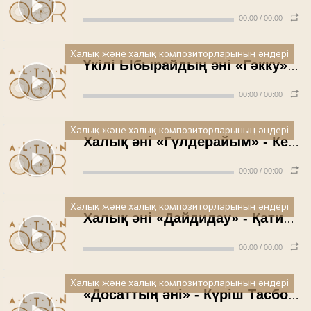
00:00
/
00:00
Халық және халық композиторларының әндері
Үкілі Ыбырайдың әні «Гәкку» - Жұмағаным Рахымова
00:00
/
00:00
Халық және халық композиторларының әндері
Халық әні «Гүлдерайым» - Келіс Теңелбаев
00:00
/
00:00
Халық және халық композиторларының әндері
Халық әні «Дайдидау» - Қатимолла Бердіғалиев
00:00
/
00:00
Халық және халық композиторларының әндері
«Досаттың әні» - Күріш Тасболатов