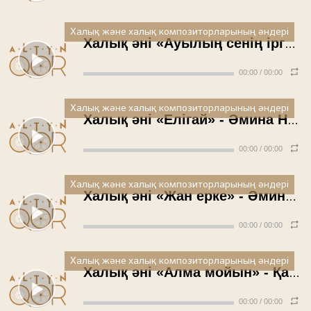
Халық және халық композиторларының әндері
Халық әні «Ауылың сенің іргелі» - Тұрсынхан Әбдірахманова
00:00
/
00:00
Халық және халық композиторларының әндері
Халық әні «Елігай» - Әмина Нұғыманова
00:00
/
00:00
Халық және халық композиторларының әндері
Халық әні «Жан ерке» - Әмина Нұғыманова
00:00
/
00:00
Халық және халық композиторларының әндері
Халық әні «Алма мойын» - Қайрат Қамидолдин
00:00
/
00:00