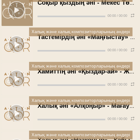
Соқыр қыздың әні - Мекес Төрешов
00:00
/
00:00
Халық және халық композиторларының әндері
Тастемірдің әні «Маңғыстау» - Ж.Сейітов
00:00
/
00:00
Халық және халық композиторларының әндері
Хамиттің әні «Қыздар-ай» - Ж.Сейітов
00:00
/
00:00
Халық және халық композиторларының әндері
Халық әні «Алқоңыр» - Мағауия Көшкімбаев
00:00
/
00:00
Халық және халық композиторларының әндері