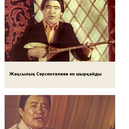
Жақсылық Сәрсенғалиев ән шырқайды