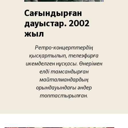
Сағындырған
дауыстар. 2002
жыл
Ретро-концерттердің
қысқартылып, телеэфирға
икемделген нұсқасы. Өнерімен
елді тамсандырған
майталмандардың
орындауындағы әндер
топтастырылған.