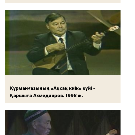
Құрманғазының «Ақсақ киік» күйі -
Қаршыға Ахмедияров. 1998 ж.