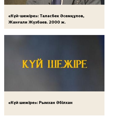
«Күй-шежіре»: Таласбек Әсемқұлов,
Жанғали Жүзбаев. 2000 ж.
«Күй шежіре»: Рымхан Әбілхан