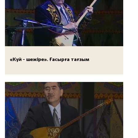
«Күй - шежіре». Ғасырға тағзым