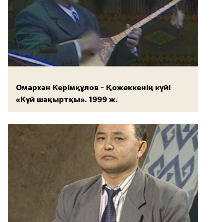
Омархан Керімқұлов - Қожеккенің күйі
«Күй шақыртқы». 1999 ж.