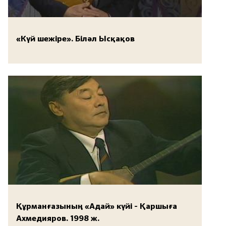
«Күй шежіре». Біләл Ысқақов
Құрманғазының «Адай» күйі - Қаршыға
Ахмедияров. 1998 ж.