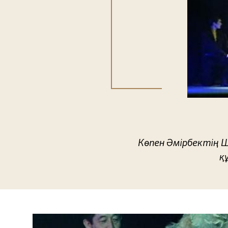
Көпен Әмірбектің 
қ