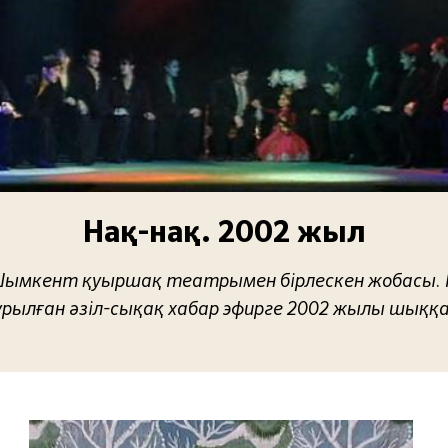
Нақ-нақ. 2002 жыл
Шымкент қуыршақ театрымен бірлескен жобасы.
ұрылған әзіл-сықақ хабар эфирге 2002 жылы шыққа