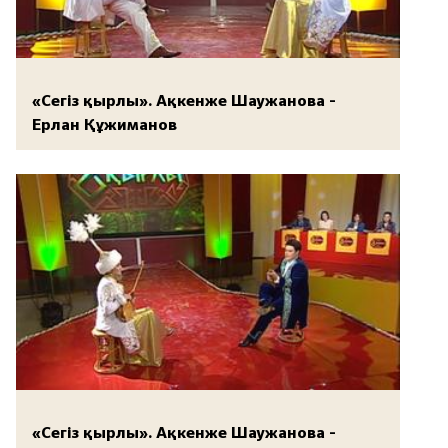
«Сегіз қырлы». Ақкенже Шаужанова -
Ерлан Құжиманов
«Сегіз қырлы». Ақкенже Шаужанова -