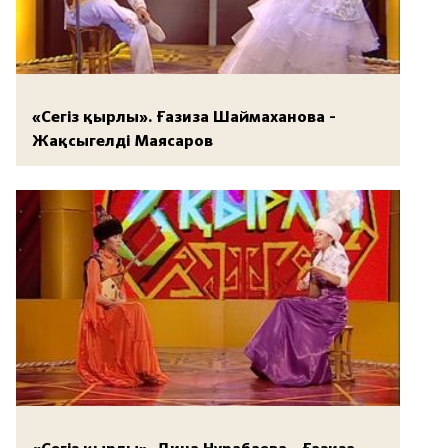
«Сегіз қырлы». Ғазиза Шаймаханова -
Жақсыгелді Маясаров