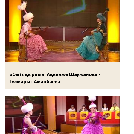
«Сегіз қырлы». Ақкенже Шаужанова -
Гүлмарыс Аманбаева