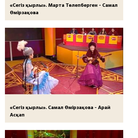
«Сегіз қырлы». Марта Төлепберген - Самал
Өмірзақова
«Сегіз қырлы». Самал Өмірзақова - Арай
Асқап