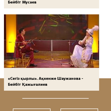
Бейбіт Мусаев
«Сегіз қырлы». Ақкенже Шаужанова -
Бейбіт Қажығалиев