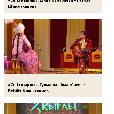
«Сегіз қырлы». Дина Нұрабаева - Ғазиза
Шаймаханова
«Сегіз қырлы». Гүлмарыс Аманбаева -
Бейбіт Қажығалиев