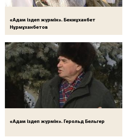
«Адам іздеп жүрмін». Бекмұханбет
Нұрмұханбетов
«Адам іздеп жүрмін». Герольд Бельгер