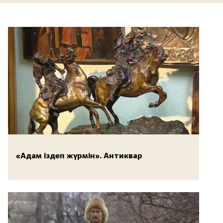
«Адам іздеп жүрмін». Антиквар