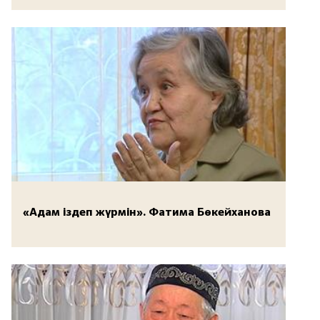
«Адам іздеп жүрмін». Фатима Бөкейханова