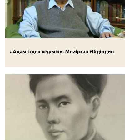
«Адам іздеп жүрмін». Мейірхан Әбділдин