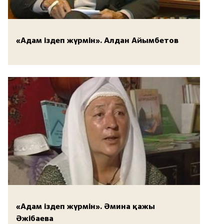
«Адам іздеп жүрмін». Алдан Айымбетов
«Адам іздеп жүрмін». Әмина қажы
Әжібаева