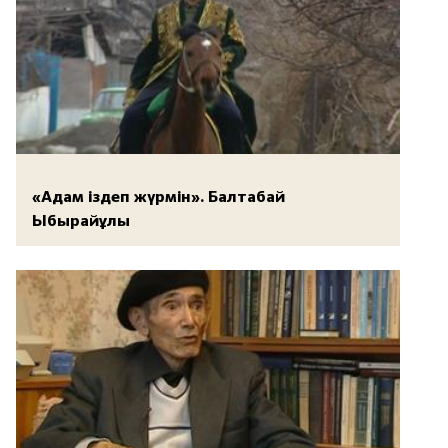
«Адам іздеп жүрмін». Балтабай
Ыбырайұлы