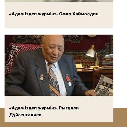
«Адам іздеп жүрмін». Омар Хаймолдин
«Адам іздеп жүрмін». Рысқали
Дүйсенғалиев