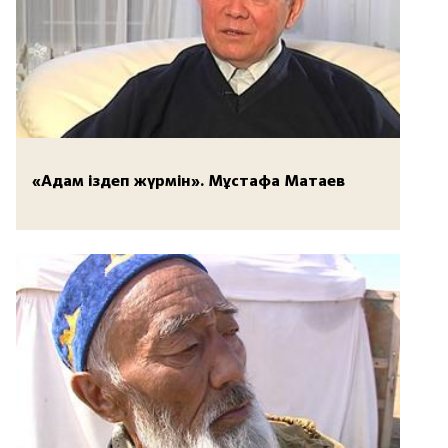
«Адам іздеп жүрмін». Мұстафа Матаев