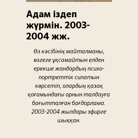
Адам іздеп
жүрмін. 2003-
2004 жж.
Өз кәсібінің майталманы,
өзгеге ұқсамайтын елден
ерекше жандардың психо-
портреттік сипатын
көрсетіп, олардың қазақ
қоғамындағы орнын талдауға
бағытталған бағдарлама.
2003-2004 жылдары эфирге
шыққан.