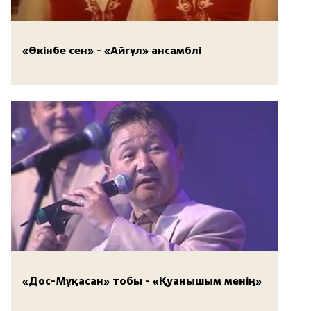
«Өкінбе сен» - «Айгүл» ансамблі
«Дос-Мұқасан» тобы - «Қуанышым менің»