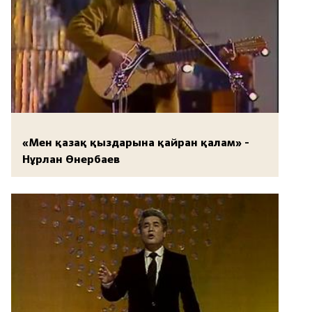
«Мен қазақ қыздарына қайран қалам» -
Нұрлан Өнербаев