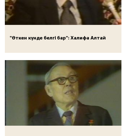
"Өткен күнде белгі бар": Халифа Алтай