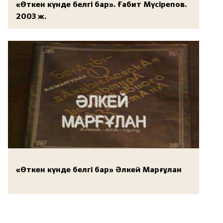
«Өткен күнде белгі бар». Ғабит Мүсірепов.
2003 ж.
«Өткен күнде белгі бар» Әлкей Марғұлан