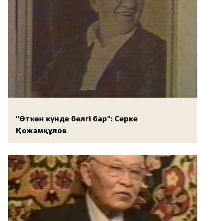
"Өткен күнде белгі бар": Серке
Қожамқұлов