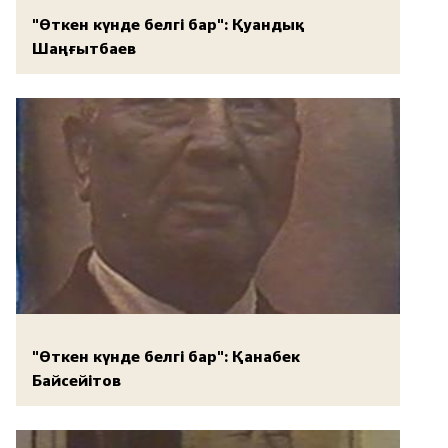
"Өткен күнде белгі бар": Қуандық
Шаңғытбаев
"Өткен күнде белгі бар": Қанабек
Байсейітов