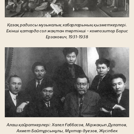
Қазақ радиосы музыкалық хабарларының қызметкерлері.
Екінші қатарда сол жақтан төртінші – композитор Борис
Ерзакович, 1931-1938
Алаш қайраткерлері: Халел Ғаббасов, Міржақып Дулатов,
Ахмет Байтұрсынұлы, Мұхтар Әуезов, Жүсіпбек