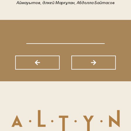
Аймауытов, Әлкей Марғұлан, Абдолла Байтасов